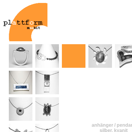
anhänger / penda
silber, kyanit